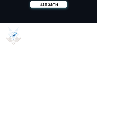
изпрати
BGCAMPUS
Информация за контакт
bgcampuscom@gmail.com
+359 56 700 333
Бързи Връзки
За нас
Дигитални продукти курс