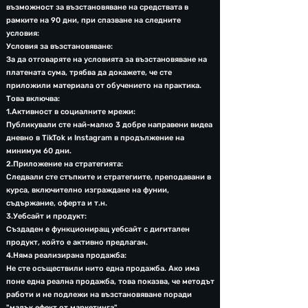
възможност за възстановяване на средствата в
рамките на 90 дни, при спазване на следните
условия:
Условия за възстановяване:
За да отговаряте на условията за възстановяване на
платената сума, трябва да докажете, че сте
приложили материала от обучението на практика.
Това включва:
1.Активност в социалните мрежи:
Публикували сте най-малко 3 добре направени видеа
дневно в TikTok и Instagram в продължение на
минимум 60 дни.
2.Приложение на стратегията:
Следвали сте стъпките и стратегиите, преподавани в
курса, включително изграждане на фунии,
съдържание, оферта и т.н.
3.Уебсайт и продукт:
Създаден е функциониращ уебсайт с дигитален
продукт, който е активно предлаган.
4.Няма реализирана продажба:
Не сте осъществили нито една продажба. Ако има
поне една реална продажба, това показва, че методът
работи и не подлежи на възстановяване поради
"малък ефект от маркетинга".