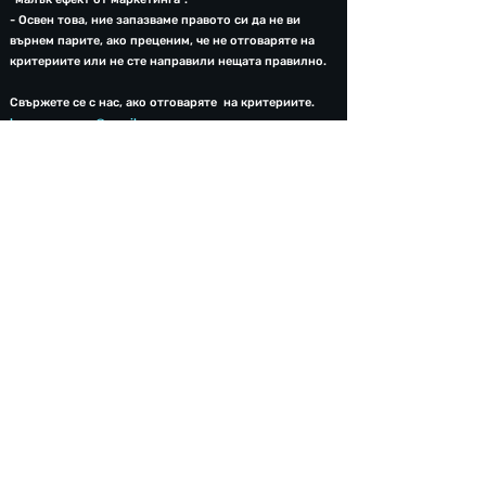
- Освен това, ние запазваме правото си да не ви
върнем парите, ако преценим, че не отговаряте на
критериите или не сте направили нещата правилно.​​
Свържете се с нас, ако отговаряте на критериите.
bgcampuscom@gmail.com
BGCAMPUS
Информация за контакт
bgcampuscom@gmail.com
+359 56 700 333
Бързи Връзки