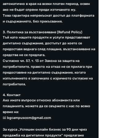
автоматично в края на всеки платен период, освен
ако не бъдат спрени преди изтичането му.
Това гарантира непрекъснат достъп до платформата
и съдържанието, без прекъсвания.
3. Политика за възстановяване (Refund Policy)
Тъй като нашите продукти и услуги представляват
дигитално съдържание, достъпът до което се
предоставя веднага след плащане, възстановяване на
средства не се предлага.
Съгласно чл. 57, т. 13 от Закона за защита на
потребителите, правото на отказ не се прилага при
предоставяне на дигитално съдържание, когато
изпълнението е започнало с изричното съгласие на
потребителя.
4. Контакт
Ако имате въпроси относно абонамента или
плащанията, можете да се свържете с нас по всяко
време на:
📧 bgcampuscom@gmail.com
За курса „Успешен онлайн бизнес за 90 дни чрез
продажба на дигитални продукти“ предлагаме