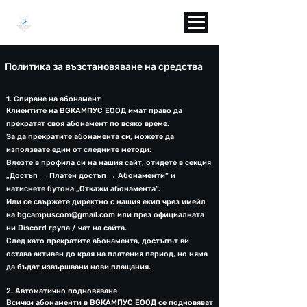
BGCAMPUS
Политика за възстановяване на средства
1. Спиране на абонамент
Клиентите на BGКАМПУС ЕООД имат право да
прекратят своя абонамент по всяко време.
За да прекратите абонамента си, можете да
използвате един от следните методи:
Влезте в профила си на нашия сайт, отидете в секция
„Достъп → Платен достъп → Абонаменти“ и
натиснете бутона „Откажи абонамента“.
Или се свържете директно с нашия екип чрез имейл
на
bgcampuscom@gmail.com
или през официалната
ни Discord група / чат на сайта.
След като прекратите абонамента, достъпът ви
остава активен до края на платения период, но няма
да бъдат извършвани нови плащания.
2. Автоматично подновяване
Всички абонаменти в BGКАМПУС ЕООД се подновяват