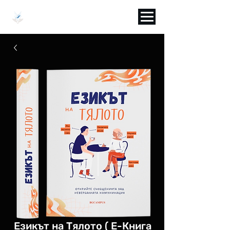
BGCAMPUS
Езикът на Тялото ( Е-Книга