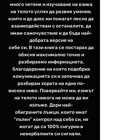
много четене и изучаване на езика
на тялото успях да развия умения,
които и до днес ми помагат лесно да
взаимодействам с останалите, да
имам самочувствие и да бъда най-
добрата версия на
себе си. В тази книга се постарах да
обясня максимално точно и
разбираемо информацията,
благодарение на която подобрих
комуникацията си и започнах да
разбирам хората на едно по-
високо ниво. Повярвайте ми, езикът
на тялото никога не може да ви
излъже. Дори най-
обиграните лъжци, които имат
“пълен” контрол над себе си, не
могат да са 100% сигурни в
невербалните си сигнали.