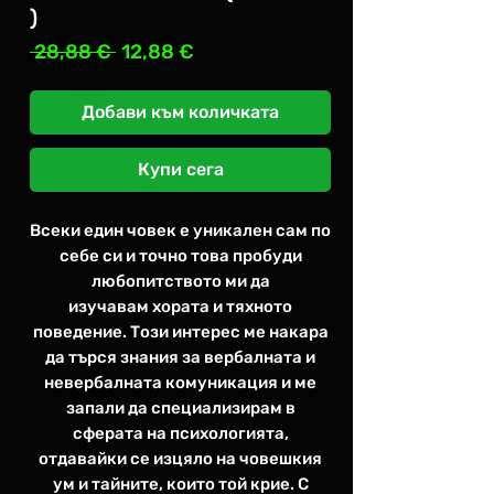
)
Редовна
Продажна
 28,88 € 
12,88 €
цена
цена
Добави към количката
Купи сега
Всеки един човек е уникален сам по
себе си и точно това пробуди
любопитството ми да
изучавам хората и тяхното
поведение. Този интерес ме накара
да търся знания за вербалната и
невербалната комуникация и ме
запали да специализирам в
сферата на психологията,
отдавайки се изцяло на човешкия
ум и тайните, които той крие. С