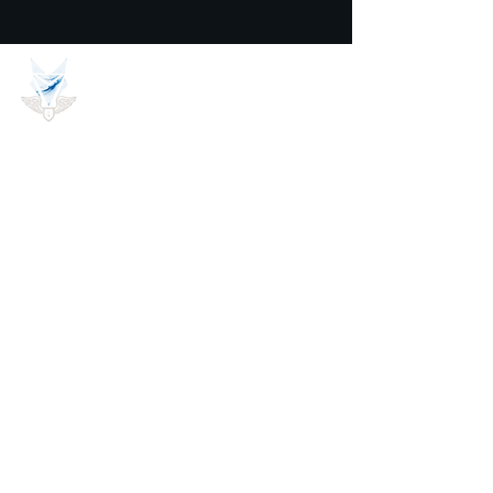
BGCAMPUS
Информация за контакт
bgcampuscom@gmail.com
+359 56 700 333
Бързи Връзки
За нас
Дигитални продукти курс
Политики