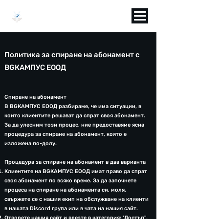
BGCAMPUS
Политика за спиране на абонамент с
BGКАМПУС ЕООД
Спиране на абонамент
В BGКАМПУС ЕООД разбираме, че има ситуации, в
които клиентите решават да спрат своя абонамент.
За да улесним този процес, ние предоставяме ясна
процедура за спиране на абонамент, която е
изложена по-долу.
Процедура за спиране на абонамент в два варианта
Клиентите на BGКАМПУС ЕООД имат право да спрат
своя абонамент по всяко време. За да започнете
процеса на спиране на абонамента си, моля,
свържете се с нашия екип на обслужване на клиенти
в нашата Discord група или в чата на нашия сайт.
Отворете нашия сайт и влезте в категория: 'Достъп",