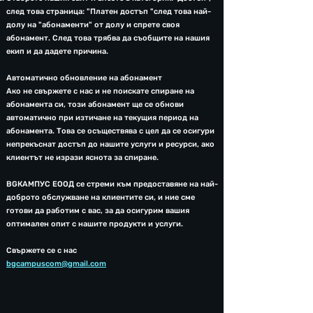
след това страница: "Платен достъп "след това най-
долу на "абонаменти" от долу и спрете своя
абонамент. След това трябва да съобщите на нашия
екип и да дадете причина.
А
втоматично обновление на абонамент
Ако не свържете с нас и не поискате спиране на
абонамента си, този абонамен
т ще се обнови
автоматично при изтичане на текущия период на
абонамента. Това се осъществява с цел да се осигури
непрекъснат достъп до нашите услуги и ресурси, ако
клиентът не изрази яснота за спиране.
BGКАМПУС ЕООД се стреми към предоставяне на най-
доброто обслужване на клиентите си, и ние сме
готови да работим с вас, за да осигурим вашия
оптимален опит с нашите продукти и услуги.
Свържете се с нас
bgcampuscom@gmail.com